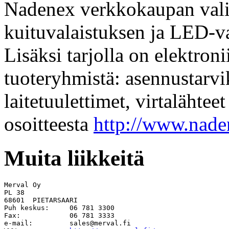
Nadenex verkkokaupan vali
kuituvalaistuksen ja LED-v
Lisäksi tarjolla on elektron
tuoteryhmistä: asennustarvikk
laitetuulettimet, virtaläht
osoitteesta
http://www.naden
Muita liikkeitä
Merval Oy

PL 38

68601  PIETARSAARI

Puh keskus:     06 781 3300

Fax:            06 781 3333

e-mail:         
sales@merval.fi