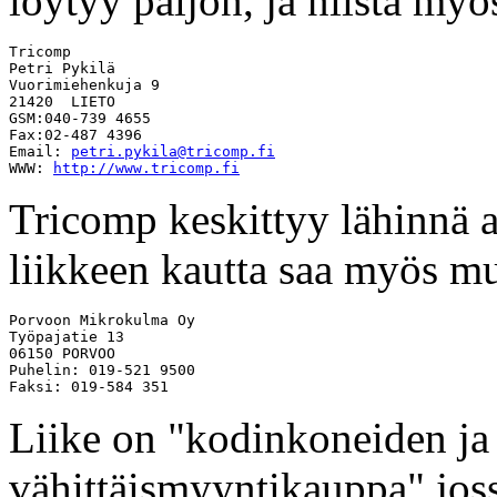
löytyy paljon, ja niistä myö
Tricomp

Petri Pykilä

Vuorimiehenkuja 9

21420  LIETO

GSM:040-739 4655

Fax:02-487 4396

Email: 
petri.pykila@tricomp.fi
WWW: 
http://www.tricomp.fi
Tricomp keskittyy lähinnä 
liikkeen kautta saa myös m
Porvoon Mikrokulma Oy

Työpajatie 13

06150 PORVOO

Puhelin: 019-521 9500

Liike on "kodinkoneiden ja 
vähittäismyyntikauppa" jos