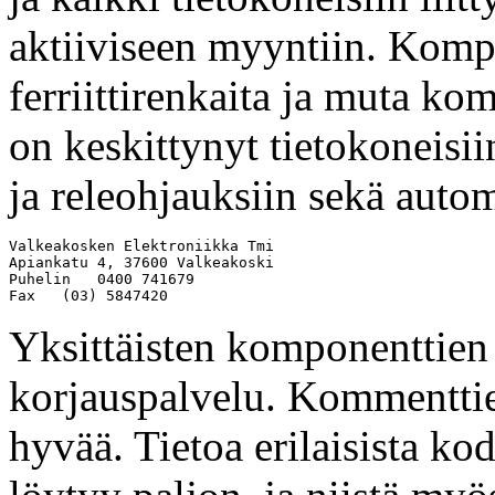
aktiiviseen myyntiin. Kom
ferriittirenkaita ja muta k
on keskittynyt tietokoneisi
ja releohjauksiin sekä auto
Valkeakosken Elektroniikka Tmi

Apiankatu 4, 37600 Valkeakoski

Puhelin   0400 741679

Yksittäisten komponenttien 
korjauspalvelu. Kommentti
hyvää. Tietoa erilaisista ko