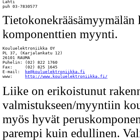
Lahti

Tietokonekrääsämyymälän li
komponenttien myynti.
Kouluelektroniikka OY

PL 37, (Karjalankatu 12)

26101 RAUMA

Puhelin: (02) 822 1760

Fax:     (02) 825 1645

E-mail:  
ke@kouluelektroniikka.fi
www:     
http://www.kouluelektroniikka.fi/
Liike on erikoistunut raken
valmistukseen/myyntiin koul
myös hyvät peruskomponent
parempi kuin edullinen. V