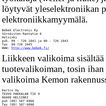
löytyvät yleselektroniikan p
elektroniikkamyymälä.
Bebek Electronic Ky

Sörnäisten Rantatie 6

Helsinki

puh. 09 - 726 1041 ja 09 - 726 1043

fax  09-726 1045

WWW: 
http://www.bebek.fi/
Liikkeen valikoima sisältää
tuotevalikoiman, tosin ihan 
valikoima Kemon rakennuss
Partco Oy

TEUVO PAKKALAN TIE 9

00400 HELSINKI

puh (09) 587 6960

fax (09) 587 6990
