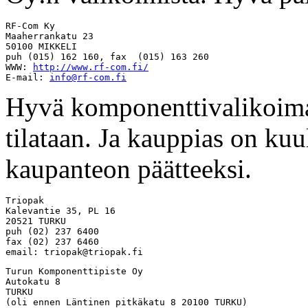
RF-Com Ky

Maaherrankatu 23

50100 MIKKELI

puh (015) 162 160, fax  (015) 163 260

WWW: 
http://www.rf-com.fi/
E-mail: 
info@rf-com.fi
Hyvä komponenttivalikoima j
tilataan. Ja kauppias on ku
kaupanteon päätteeksi.
Triopak

Kalevantie 35, PL 16

20521 TURKU

puh (02) 237 6400

fax (02) 237 6460

email: 
triopak@triopak.fi
Turun Komponenttipiste Oy

Autokatu 8 

TURKU

(oli ennen Läntinen pitkäkatu 8 20100 TURKU)
