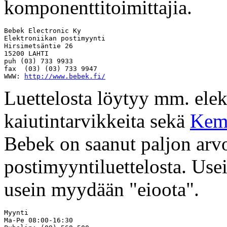
komponenttitoimittajia.
Bebek Electronic Ky

Elektroniikan postimyynti

Hirsimetsäntie 26

15200 LAHTI

puh (03) 733 9933

fax  (03) (03) 733 9947

WWW: 
http://www.bebek.fi/
Luettelosta löytyy mm. ele
kaiutintarvikkeita sekä
Kem
Bebek on saanut paljon arvo
postimyyntiluettelosta. Us
usein myydään "eioota".
Myynti

Ma-Pe 08:00-16:30
