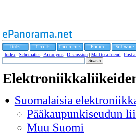
|
Index
|
Schematics
|
Acronyms
|
Discussion
|
Mail to a friend
|
Post 
Elektroniikkaliikeide
Suomalaisia elektroniikka
Pääkaupunkiseudun lii
Muu Suomi