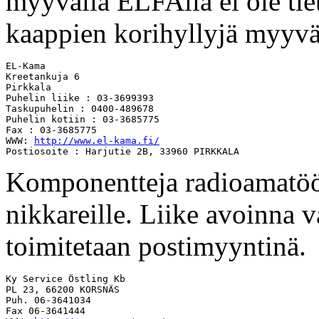
myyvällä ELFAlla ei ole tie
kaappien korihyllyjä myyvä
EL-Kama

Kreetankuja 6

Pirkkala

Puhelin liike : 03-3699393

Taskupuhelin : 0400-489678

Puhelin kotiin : 03-3685775

Fax : 03-3685775

WWW: 
http://www.el-kama.fi/
Komponentteja radioamatööre
nikkareille. Liike avoinna
toimitetaan postimyyntinä.
Ky Service Östling Kb

PL 23, 66200 KORSNÄS

Puh. 06-3641034

Fax 06-3641444
