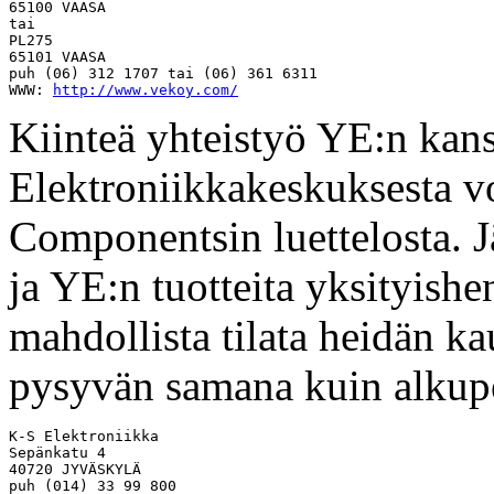
65100 VAASA

tai

PL275

65101 VAASA

puh (06) 312 1707 tai (06) 361 6311

WWW: 
http://www.vekoy.com/
Kiinteä yhteistyö YE:n kan
Elektroniikkakeskuksesta v
Componentsin luettelosta. J
ja YE:n tuotteita yksityishe
mahdollista tilata heidän k
pysyvän samana kuin alkupe
K-S Elektroniikka 

Sepänkatu 4

40720 JYVÄSKYLÄ

puh (014) 33 99 800
