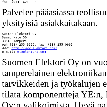
Palvelee pääasiassa teollis
yksityisiä asiakkaitakaan.
Suomen Elektori Oy

Sammonkatu 50

33540 Tampere

puh (03) 255 0669, fax  (03) 255 0665

WWW: 
http://www.elektori.com/
e-mail: 
et@elektori.com
Suomen Elektori Oy on vuo
tamperelainen elektroniika
tarvikkeiden ja työkalujen e
tilata komponentteja YE:n
Oy:n valikoimista. Hyvä pa