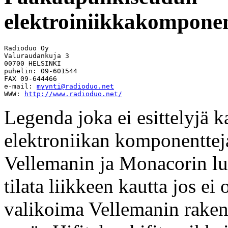
elektroiniikkakomponent
Radioduo Oy

Valuraudankuja 3

00700 HELSINKI

puhelin: 09-601544

FAX 09-644466

e-mail: 
myynti@radioduo.net
WWW: 
http://www.radioduo.net/
Legenda joka ei esittelyjä 
elektroniikan komponentteja
Vellemanin ja Monacorin luet
tilata liikkeen kautta jos ei
valikoima Vellemanin rakenn