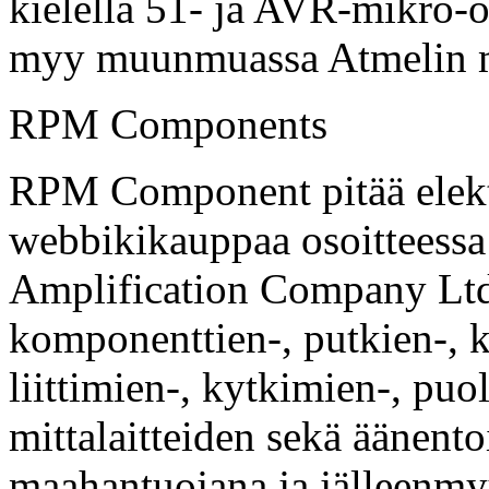
kielellä 51- ja AVR-mikro-
myy muunmuassa Atmelin mi
RPM Components
RPM Component pitää elek
webbikikauppaa osoitteess
Amplification Company Ltd.
komponenttien-, putkien-, k
liittimien-, kytkimien-, puoli
mittalaitteiden sekä äänento
maahantuojana ja jälleenm