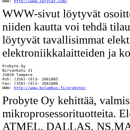
WWW: 
http://www.servcat.com/
WWW-sivut löytyvät osoitt
niiden kautta voi tehdä tila
löytyvät tavallisimmat elek
elektroniikkalaitteiden ja 
Probyte Oy

Nirvankatu 31

33820 Tampere

Puh: (358)-(0)3- 2661885 

Fax: (358)-(0)3- 2661886 

WWW: 
http://www.kolumbus.fi/probyte/
Probyte Oy kehittää, valmi
mikroprosessorituotteita. E
ATMEL, DALLAS, NS,MAXI