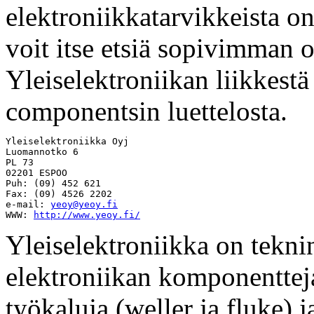
elektroniikkatarvikkeista o
voit itse etsiä sopivimman 
Yleiselektroniikan liikkestä
componentsin luettelosta.
Yleiselektroniikka Oyj

Luomannotko 6

PL 73

02201 ESPOO

Puh: (09) 452 621

Fax: (09) 4526 2202

e-mail: 
yeoy@yeoy.fi
WWW: 
http://www.yeoy.fi/
Yleiselektroniikka on tekn
elektroniikan komponenttej
työkaluja (weller ja fluke) 