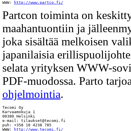
WWW: 
http://www.partco.fi/
Partcon toiminta on keskit
maahantuontiin ja jälleenmyy
joka sisältää melkoisen val
japanilaisia erillispuolijoht
selata yrityksen WWW-sovill
PDF-muodossa. Parto tarjo
ohjelmointia
.
Tecomi Oy

Karvaamokuja 1

00380 Helsinki

e-mail: 
tilaukset@tecomi.fi
puh: +358 10 4238 785

WWW: 
http://www.tecomi.fi/