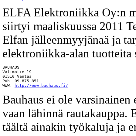
ELFA Elektroniikka Oy:n m
siirtyi maaliskuussa 2011 
Elfan jälleenmyyjänaä ja ta
elektroniikka-alan tuotteita
BAUHAUS

Valimotie 19

01510 Vantaa

Puh. 09-875 851

WWW: 
http://www.bauhaus.fi/
Bauhaus ei ole varsinainen 
vaan lähinnä rautakauppa. E
täältä ainakin työkaluja ja 