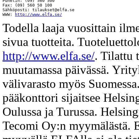
Puhelin: (09) 560 500

Fax: (09) 560 50 100

Sähköposti: 
tilaukset@elfa.se
WWW: 
http://www.elfa.se/
Todella laaja vuosittain ilme
sivua tuotteita. Tuoteluetto
http://www.elfa.se/
. Tilattu 
muutamassa päivässä. Yrity
välivarasto myös Suomessa
pääkonttori sijaitsee Helsin
Oulussa ja Turussa. Helsing
Tecomi Oy:n myymälästä. E