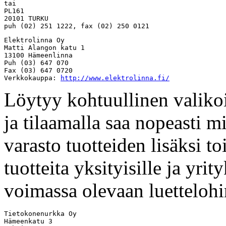
tai 

PL161

20101 TURKU

Elektrolinna Oy

Matti Alangon katu 1

13100 Hämeenlinna

Puh (03) 647 070

Fax (03) 647 0720

Verkkokauppa: 
http://www.elektrolinna.fi/
Löytyy kohtuullinen valiko
ja tilaamalla saa nopeasti m
varasto tuotteiden lisäksi t
tuotteita yksityisille ja yri
voimassa olevaan luettelohi
Tietokonenurkka Oy

Hämeenkatu 3
