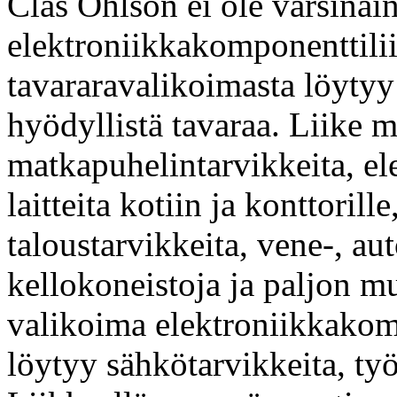
Clas Ohlson ei ole varsinai
elektroniikkakomponenttilii
tavararavalikoimasta löyty
hyödyllistä tavaraa. Liike m
matkapuhelintarvikkeita, ele
laitteita kotiin ja konttorille
taloustarvikkeita, vene-, au
kellokoneistoja ja paljon m
valikoima elektroniikkako
löytyy sähkötarvikkeita, työ