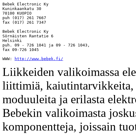
Bebek Electronic Ky

Kuninkaankatu 30

70100 KUOPIO

puh (017) 261 7667

fax (017) 261 7347

Bebek Electronic Ky

Sörnäisten Rantatie 6

Helsinki

puh. 09 - 726 1041 ja 09 - 726 1043, 

fax 09-726 1045

WWW: 
http://www.bebek.fi/
Liikkeiden valikoimassa el
liittimiä, kaiutintarvikkeita
moduuleita ja erilasta elekt
Bebekin valikoimasta joskus
komponentteja, joissain tuo