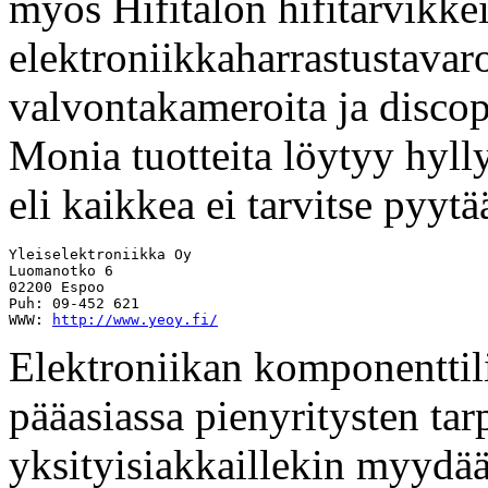
myös Hifitalon hifitarvikkei
elektroniikkaharrastustavar
valvontakameroita ja discopu
Monia tuotteita löytyy hyll
eli kaikkea ei tarvitse pyytää
Yleiselektroniikka Oy

Luomanotko 6

02200 Espoo

Puh: 09-452 621

WWW: 
http://www.yeoy.fi/
Elektroniikan komponenttili
pääasiassa pienyritysten tarp
yksityisiakkaillekin myydään