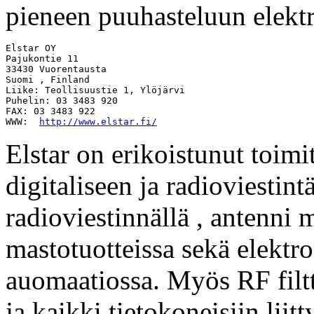
pieneen puuhasteluun elektr
Elstar OY

Pajukontie 11

33430 Vuorentausta

Suomi , Finland 

Liike: Teollisuustie 1, Ylöjärvi

Puhelin: 03 3483 920 

FAX: 03 3483 922 

WWW:  
http://www.elstar.fi/
Elstar on erikoistunut toim
digitaliseen ja radioviestint
radioviestinnällä , antenni mi
mastotuotteissa sekä elektro
auomaatiossa. Myös RF filtte
ja kaikki tietokoneisiin lii