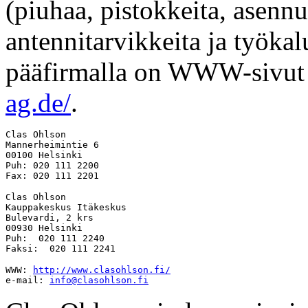
(piuhaa, pistokkeita, asennu
antennitarvikkeita ja työka
pääfirmalla on WWW-sivut 
ag.de/
.
Clas Ohlson 

Mannerheimintie 6 

00100 Helsinki 

Puh: 020 111 2200

Clas Ohlson 

Kauppakeskus Itäkeskus 

Bulevardi, 2 krs 

00930 Helsinki 

Puh:  020 111 2240 

WWW: 
http://www.clasohlson.fi/
e-mail: 
info@clasohlson.fi