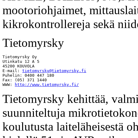
mootoriohjaimet, mittauslai
kikrokontrollereja sekä niid
Tietomyrsky
Tietomyrsky Oy

Utinkatu 12 A 5

45200 KOUVOLA

E-mail: 
tietomyrsky@tietomyrsky.fi
Puhelin: 0400 447 180

Fax: (05) 371 1440

WWW: 
http://www.tietomyrsky.fi/
Tietomyrsky kehittää, valm
suunniteltuja mikrotietokone
koulutusta laiteläheisestä o