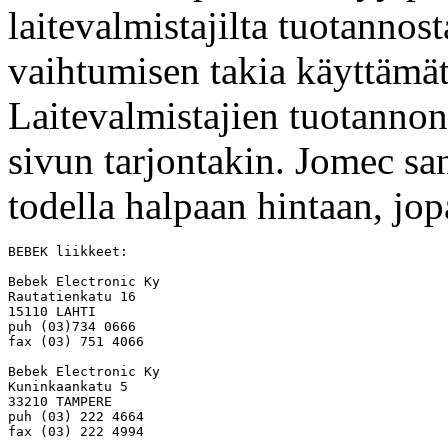
laitevalmistajilta tuotannos
vaihtumisen takia käyttämät
Laitevalmistajien tuotannon
sivun tarjontakin. Jomec 
todella halpaan hintaan, jop
BEBEK liikkeet:

Bebek Electronic Ky

Rautatienkatu 16

15110 LAHTI

puh (03)734 0666

fax (03) 751 4066

Bebek Electronic Ky

Kuninkaankatu 5 

33210 TAMPERE

puh (03) 222 4664

fax (03) 222 4994
