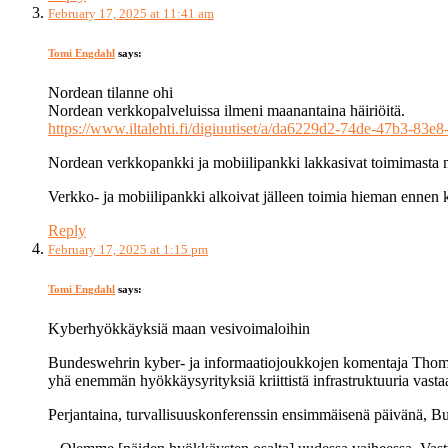
February 17, 2025 at 11:41 am
Tomi Engdahl
says:
Nordean tilanne ohi
Nordean verkkopalveluissa ilmeni maanantaina häiriöitä.
https://www.iltalehti.fi/digiuutiset/a/da6229d2-74de-47b3-83
Nordean verkkopankki ja mobiilipankki lakkasivat toimimasta m
Verkko- ja mobiilipankki alkoivat jälleen toimia hieman ennen k
Reply
February 17, 2025 at 1:15 pm
Tomi Engdahl
says:
Kyberhyökkäyksiä maan vesivoimaloihin
Bundeswehrin kyber- ja informaatiojoukkojen komentaja Tho
yhä enemmän hyökkäysyrityksiä kriittistä infrastruktuuria vasta
Perjantaina, turvallisuuskonferenssin ensimmäisenä päivänä, 