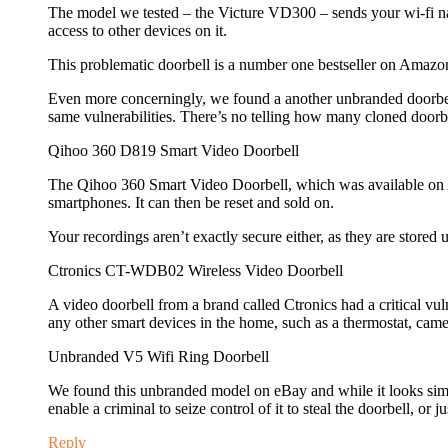
The model we tested – the Victure VD300 – sends your wi-fi na
access to other devices on it.
This problematic doorbell is a number one bestseller on Amazon,
Even more concerningly, we found a another unbranded doorbell
same vulnerabilities. There’s no telling how many cloned doorbe
Qihoo 360 D819 Smart Video Doorbell
The Qihoo 360 Smart Video Doorbell, which was available on Ama
smartphones. It can then be reset and sold on.
Your recordings aren’t exactly secure either, as they are stored
Ctronics CT-WDB02 Wireless Video Doorbell
A video doorbell from a brand called Ctronics had a critical vul
any other smart devices in the home, such as a thermostat, camer
Unbranded V5 Wifi Ring Doorbell
We found this unbranded model on eBay and while it looks similar t
enable a criminal to seize control of it to steal the doorbell, or
Reply