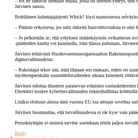
– Jos ne sattuvat olemaan mallia, jossa on internet-yhteys, niin 
Järvinen sanoo.
Brittiläinen kuluttajajärjestö Which? löysi taannoisessa selvity
– Pitäisin erikoisena, jos näin räikeitä haavoittuvuuksia ei olis
– Jo pelkästään se, että yrityksen sisäänkäynnin ovikameran avulla t
-päätteiden kautta voi kuunnella, mitä tilassa puhutaan, Järvine
Järvisen tehtävänä Huoltovarmuusorganisaation Rakennuspoolissa
digiturvallisuudesta.
– Rakentajat tekee sitä, mitä tilataan sen mukaan, miten on suunni
myöhempienkään suunnitteluvaiheiden aikana kiinnitetä riittäväst
Järvinen odottaa tilanteen paranevan erilaisten vastuukriteerie
Direktiivi koskee kyberturvallisuuden riskienhallintaa kriittisillä 
Lisäksi elokuun alussa tänä vuonna EU:ssa aletaan soveltaa uutta
Järvinen huomauttaa, että turvallisuudessa ei ole kyse vain päät
Peruskäyttäjän ei sinänsä tarvitse useinkaan tehdä paljoa turvalli
Reply