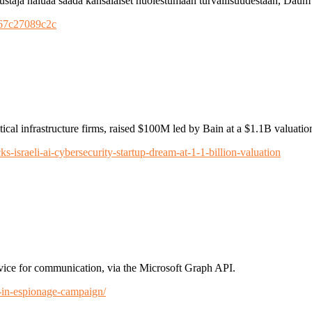
staja haluaa saada kansalaiset huolestumaan turvallisuudestaan, Daum
-867c27089c2c
tical infrastructure firms, raised $100M led by Bain at a $1.1B valuat
israeli-ai-cybersecurity-startup-dream-at-1-1-billion-valuation
vice for communication, via the Microsoft Graph API.
-in-espionage-campaign/