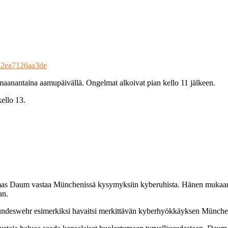
e8-2ea7126aa3de
aanantaina aamupäivällä. Ongelmat alkoivat pian kello 11 jälkeen.
ello 13.
mas Daum vastaa Münchenissä kysymyksiin kyberuhista. Hänen mukaan
an.
Bundeswehr esimerkiksi havaitsi merkittävän kyberhyökkäyksen Münche