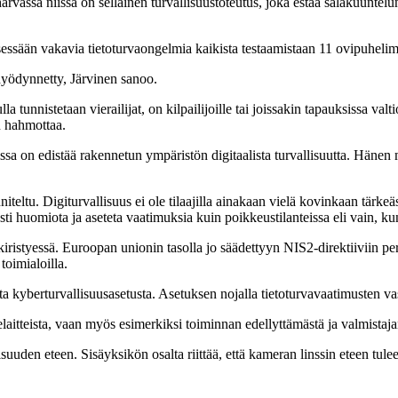
harvassa niissä on sellainen turvallisuustoteutus, joka estää salakuuntelu
ksessään vakavia tietoturvaongelmia kaikista testaamistaan 11 ovipuhelim
i hyödynnetty, Järvinen sanoo.
unnistetaan vierailijat, on kilpailijoille tai joissakin tapauksissa valtioll
n hahmottaa.
 on edistää rakennetun ympäristön digitaalista turvallisuutta. Hänen 
teltu. Digiturvallisuus ei ole tilaajilla ainakaan vielä kovinkaan tärkeä
i huomiota ja aseteta vaatimuksia kuin poikkeustilanteissa eli vain, kun 
n kiristyessä. Euroopan unionin tasolla jo säädettyyn NIS2-direktiiviin
toimialoilla.
 kyberturvallisuusasetusta. Asetuksen nojalla tietoturvavaatimusten vas
elaitteista, vaan myös esimerkiksi toiminnan edellyttämästä ja valmistaja
suuden eteen. Sisäyksikön osalta riittää, että kameran linssin eteen tulee