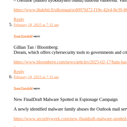
– Olemme [näiden hyökkäysten osalta] uudessa vaiheessa. Vastu
https://www.iltalehti.fi/ulkomaat/a/d097fd72-f19e-42e4-8e39
Reply
February 18, 2025 at 7:32 am
Tomi Engdahl
says:
Gillian Tan / Bloomberg:
Dream, which offers cybersecurity tools to governments and cri
https://www.bloomberg.com/news/articles/2025-02-17/bain-backs-
Reply
February 18, 2025 at 7:33 am
Tomi Engdahl
says:
New FinalDraft Malware Spotted in Espionage Campaign
A newly identified malware family abuses the Outlook mail ser
https://www.securityweek.com/new-finaldraft-malware-spotted