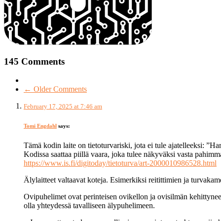
145 Comments
← Older Comments
February 17, 2025 at 7:46 am
Tomi Engdahl
says:
Tämä kodin laite on tieto­turva­riski, jota ei tule ajatelleeksi: ”H
Kodissa saattaa piillä vaara, joka tulee näkyväksi vasta pahimm
https://www.is.fi/digitoday/tietoturva/art-2000010986528.html
Älylaitteet valtaavat koteja. Esimerkiksi reitittimien ja turvak
Ovipuhelimet ovat perinteisen ovikellon ja ovisilmän kehittynee
olla yhteydessä tavalliseen älypuhelimeen.