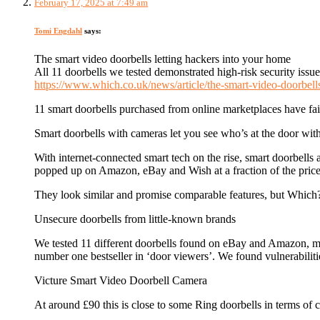
February 17, 2025 at 7:49 am
Tomi Engdahl
says:
The smart video doorbells letting hackers into your home
All 11 doorbells we tested demonstrated high-risk security issue
https://www.which.co.uk/news/article/the-smart-video-doorbe
11 smart doorbells purchased from online marketplaces have fail
Smart doorbells with cameras let you see who’s at the door with
With internet-connected smart tech on the rise, smart doorbells
popped up on Amazon, eBay and Wish at a fraction of the price
They look similar and promise comparable features, but Which? 
Unsecure doorbells from little-known brands
We tested 11 different doorbells found on eBay and Amazon, ma
number one bestseller in ‘door viewers’. We found vulnerabiliti
Victure Smart Video Doorbell Camera
At around £90 this is close to some Ring doorbells in terms of 