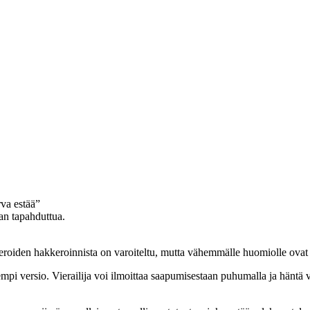
arva estää”
an tapahduttua.
ameroiden hakkeroinnista on varoiteltu, mutta vähemmälle huomiolle ovat 
mpi versio. Vierailija voi ilmoittaa saapumisestaan puhumalla ja häntä 