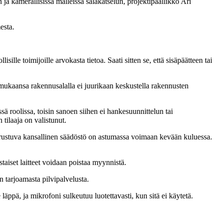
n ja kamerallisissa malleissa salakatselun, projektipäällikkö Ari
esta.
isille toimijoille arvokasta tietoa. Saati sitten se, että sisäpäätteen tai
mukaansa rakennusalalla ei juurikaan keskustella rakennusten
ssä roolissa, toisin sanoen siihen ei hankesuunnittelun tai
tilaaja on valistunut.
 perustuva kansallinen säädöstö on astumassa voimaan kevään kuluessa.
taiset laitteet voidaan poistaa myynnistä.
n tarjoamasta pilvipalvelusta.
 läppä, ja mikrofoni sulkeutuu luotettavasti, kun sitä ei käytetä.